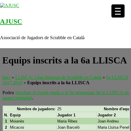
AJUSC
Skip to content
Associació de Jugadors de Scrabble en Català
Equips inscrits a la 6a LLISCA
Inici
»
LLISCA: Lliga Itinerant de Scrabble en Català
»
6a LLISCA
2017-2018
»
Equips inscrits a la 6a LLISCA
Podeu
inscriure el vostre equip a la 6a temporada de la LLISCA en
aquest formulari
.