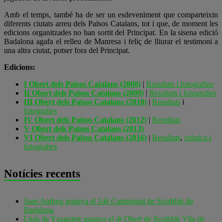
Amb el temps, també ha de ser un esdeveniment que comparteixin
diferents ciutats arreu dels Països Catalans, tot i que, de moment les
edicions organitzades no han sortit del Principat. En la sisena edició
Badalona agafa el relleu de Manresa i feliç de lliurar el testimoni a
una altra ciutat, potser fora del Principat.
Edicions:
I Obert dels Països Catalans (2008)
|
Resultats i fotografies
II Obert dels Països Catalans (2009)
|
Resultats i fotografies
III Obert dels Països Catalans (2010)
|
Resultats
i
fotografies
IV Obert dels Països Catalans (2012)
|
Resultats
V Obert dels Països Catalans (2013)
VI Obert dels Països Catalans (2016)
|
Resultats
,
crònica i
fotografies
Notícies recents
Joan Andreu guanya el 14è Campionat de Scrabble de
Badalona
Lluís de Yzaguirre guanya el 4t Obert de Scrabble Vila de