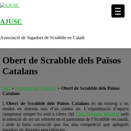
AJUSC
Skip to content
Associació de Jugadors de Scrabble en Català
Obert de Scrabble dels Països
Catalans
Inici
»
Activitats de l’AJUSC
»
Obert de Scrabble dels Països
Catalans
L’
Obert de Scrabble dels Països Catalans
és un torneig a sis
rondes en sistema suís d’un contra un. L’organització d’aquest
campionat sempre ha anat a càrrec del
Club Scrabble Manresa
amb
la intenció de ser un referent en el panorama de l’Scrabble en català,
i amb la forta convicció que fos una competició que aplegués
jugadors de diverses procedències.