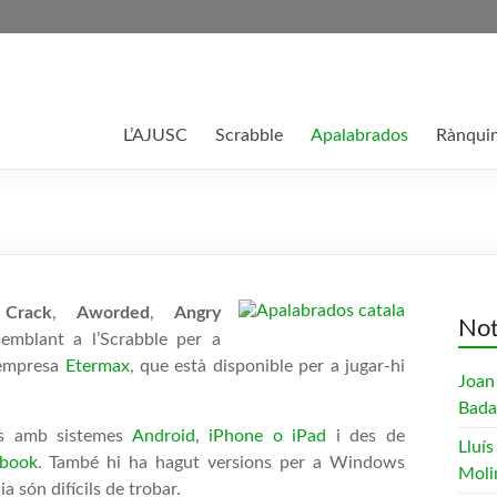
L’AJUSC
Scrabble
Apalabrados
Rànqui
Crack
,
Aworded
,
Angry
Not
emblant a l’Scrabble per a
’empresa
Etermax
, que està disponible per a jugar-hi
Joan
Bada
etes amb sistemes
Android
,
iPhone o iPad
i des de
Lluís
ebook
. També hi ha hagut versions per a Windows
Moli
a són difícils de trobar.