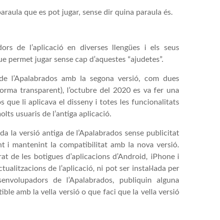
paraula que es pot jugar, sense dir quina paraula és.
rs de l’aplicació en diverses llengües i els seus
e permet jugar sense cap d’aquestes “ajudetes”.
 de l’Apalabrados amb la segona versió, com dues
forma transparent), l’octubre del 2020 es va fer una
s que li aplicava el disseny i totes les funcionalitats
ts usuaris de l’antiga aplicació.
ada la versió antiga de l’Apalabrados sense publicitat
t i mantenint la compatibilitat amb la nova versió.
rat de les botigues d’aplicacions d’Android, iPhone i
alitzacions de l’aplicació, ni pot ser instal·lada per
senvolupadors de l’Apalabrados, publiquin alguna
ible amb la vella versió o que faci que la vella versió