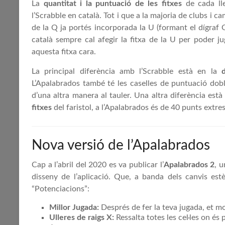
La
quantitat i la puntuació de les fitxes
de cada lle
l’Scrabble en català. Tot i que a la majoria de clubs i c
de la Q ja portés incorporada la U (formant el dígraf 
català sempre cal afegir la fitxa de la U per poder j
aquesta fitxa cara.
La principal diferència amb l’Scrabble està en la
L’Apalabrados també té les caselles de puntuació doble
d’una altra manera al tauler. Una altra diferència està
fitxes
del faristol, a l’Apalabrados és de 40 punts extres
Nova versió de l’Apalabrados
Cap a l’abril del 2020 es va publicar l’
Apalabrados 2
, u
disseny de l’aplicació. Que, a banda dels canvis est
“Potenciacions”:
Millor Jugada:
Després de fer la teva jugada, et mo
Ulleres de raigs X:
Ressalta totes les cel·les on és