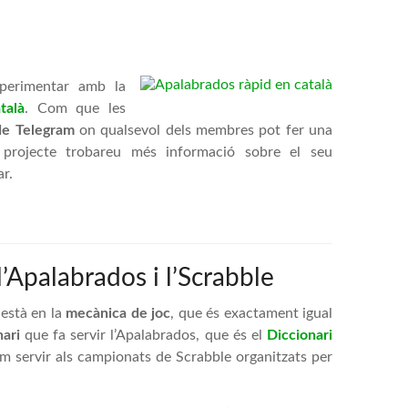
xperimentar amb la
talà
. Com que les
de Telegram
on qualsevol dels membres pot fer una
 projecte trobareu més informació sobre el seu
r.
l’Apalabrados i l’Scrabble
està en la
mecànica de joc
, que és exactament igual
nari
que fa servir l’Apalabrados, que és el
Diccionari
em servir als campionats de Scrabble organitzats per