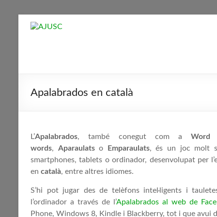
Skip
to
AJUSC
content
Associació
de
Jugadors
Apalabrados en català
de
Scrabble
en
Català
L’
Apalabrados
, també conegut com a
Word 
words
,
Aparaulats
o
Emparaulats
, és un joc molt s
smartphones, tablets o ordinador, desenvolupat per l
en
català
, entre altres idiomes.
S’hi pot jugar des de telèfons intel·ligents i taul
l’ordinador a través de l’
Apalabrados al web de Fac
Phone, Windows 8, Kindle i Blackberry, tot i que avui di