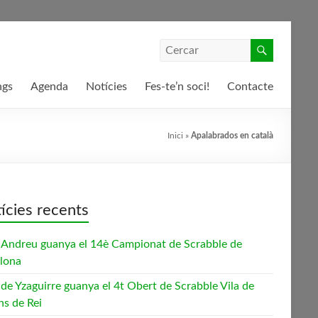
ngs
Agenda
Notícies
Fes-te’n soci!
Contacte
Inici
»
Apalabrados en català
ícies recents
 Andreu guanya el 14è Campionat de Scrabble de
lona
 de Yzaguirre guanya el 4t Obert de Scrabble Vila de
ns de Rei