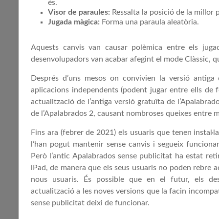
és.
Visor de paraules:
Ressalta la posició de la millor 
Jugada màgica:
Forma una paraula aleatòria.
Aquests canvis van causar polèmica entre els jugado
desenvolupadors van acabar afegint el mode Clàssic, qu
Després d’uns mesos on convivien la versió antiga
aplicacions independents (podent jugar entre ells de 
actualització de l’antiga versió gratuïta de l’Apalabrado
de l’Apalabrados 2, causant nombroses queixes entre mol
Fins ara (febrer de 2021) els usuaris que tenen instal·l
l’han pogut mantenir sense canvis i segueix funcionan
Però l’antic Apalabrados sense publicitat ha estat reti
iPad, de manera que els seus usuaris no poden rebre actu
nous usuaris. És possible que en el futur, els de
actualització a les noves versions que la facin incompat
sense publicitat deixi de funcionar.