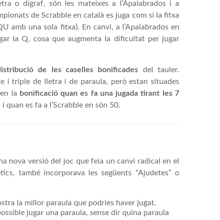
tra o dígraf, són les mateixes a l’Apalabrados i a
ampionats de Scrabble en català es juga com si la fitxa
QU amb una sola fitxa). En canvi, a l’Apalabrados en
ugar la Q, cosa que augmenta la dificultat per jugar
distribució de les caselles bonificades
del tauler.
 i triple de lletra i de paraula, però estan situades
 en la
bonificació quan es fa una jugada tirant les 7
 i quan es fa a l’Scrabble en són 50.
na nova versió del joc que feia un canvi radical en el
ètics, també incorporava les següents “Ajudetes” o
stra la millor paraula que podries haver jugat.
 possible jugar una paraula, sense dir quina paraula