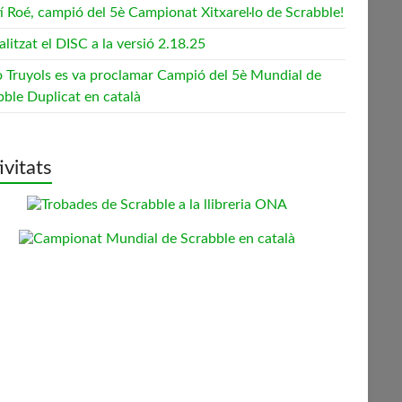
í Roé, campió del 5è Campionat Xitxarel·lo de Scrabble!
litzat el DISC a la versió 2.18.25
o Truyols es va proclamar Campió del 5è Mundial de
bble Duplicat en català
ivitats