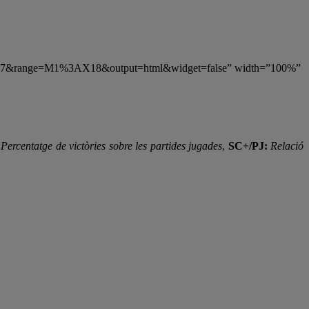
d=7&range=M1%3AX18&output=html&widget=false” width=”100%”
Percentatge de victòries sobre les partides jugades
,
SC+/PJ:
Relació