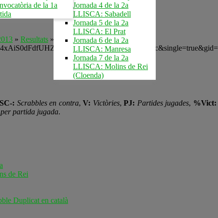
vocatòria de la 1a
Jornada 4 de la 2a
tida
LLISCA: Sabadell
Jornada 5 de la 2a
LLISCA: El Prat
2013
»
Resultats
»
Classificació per equips
Jornada 6 de la 2a
0AuuCZc4xAiS0dFdfUHZYaGdtMmhsdDJjRWtMdzdJTGc&single=true&gi
LLISCA: Manresa
Jornada 7 de la 2a
LLISCA: Molins de Rei
(Cloenda)
SC-:
Scrabbles en contra
,
V:
Victòries
,
PJ:
Partides jugades
,
%Vict:
 per partida jugada
.
a
ns de Rei
ble Duplicat en català