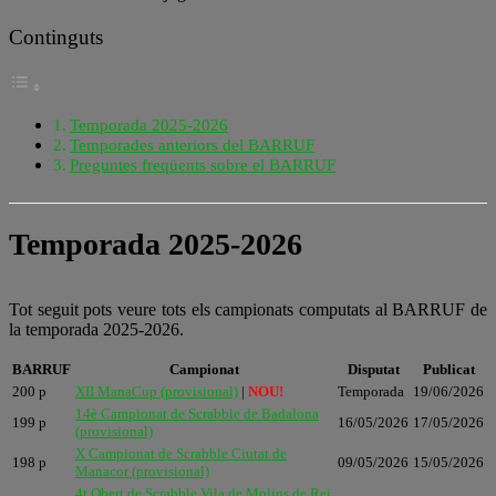
Continguts
Temporada 2025-2026
Temporades anteriors del BARRUF
Preguntes freqüents sobre el BARRUF
Temporada 2025-2026
Tot seguit pots veure tots els campionats computats al BARRUF de
la temporada 2025-2026.
BARRUF
Campionat
Disputat
Publicat
200 p
XII ManaCup (provisional)
|
NOU!
Temporada
19/06/2026
14è Campionat de Scrabble de Badalona
199 p
16/05/2026
17/05/2026
(provisional)
X Campionat de Scrabble Ciutat de
198 p
09/05/2026
15/05/2026
Manacor (provisional)
4t Obert de Scrabble Vila de Molins de Rei