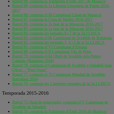
Barruf 90, computa la Xàmpions d’estiu 2017 de Manacor
Barruf 89, computa la 1a Lligueta Llongueta de Palma 2016-
2017
Barruf 88, computa el III Campionat Ciutat de Manacor
Barruf 87, computa la Copa de Molins 2016-2017
Barruf 86, computa la 2a fase de la Manacup 2016-2017
Barruf 85, computa la 1a fase de la Manacup 2016-2017
Barruf 84, computa les jornades 6 i 7 de la 5a LLISCA
Barruf 83, computa el 8è Campionat de Scrabble de Badalona
Barruf 82, computa les jornades 3, 4 i 5 de la 5a LLISCA
Barruf 81, computa el VI Campionat d’Eivissa
Barruf 80, computa el II Campionat Vila de Petra
Barruf 79, computa el 6è Obert de Scrabble dels Països
Catalans (Badalona 2016)
Barruf 78, computa el Campionat de Scrabble a Sabadell Joan
Oliver – “Pere Quart”
Barruf 77, computa el 7è Campionat Mundial de Scrabble,
Barcelona 2016
Barruf 76, computa les 2 primeres jornades de la 5a LLISCA
Temporada 2015-2016
Barruf 75 (final de temporada), computa el V Campionat de
Scrabble de Sabadell
Barruf 74, computa la Xampions d’Estiu 2016 de Manacor