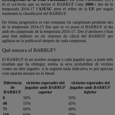
és el col·lectiu que va iniciar el BARRUF l’any
2000
i des de la
temporada 2016-17 l’
AJUSC
pren el relleu de la
UF
per seguir
mantenint la classificació del BARRUF.
De forma progressiva es van computar els campionats pendents des
de la temporada 2014-15 fins que es va posar el BARRUF al dia
amb els campionats de la temporada 2016-17. Des d’aleshores s’han
anat fent millores en els sistemes de càlcul del BARRUF per
agilitzar-ne la publicació després de cada campionat.
Què mesura el BARRUF?
El BARRUF és un nombre assignat a cada jugador que, a partir dels
resultats que ha obtingut, estima la seva probabilitat de victòria
contra un altre jugador. A la següent taula indicativa es pot apreciar
com aquesta mesura no és lineal:
Diferència
victòries esperades del
victòries esperades del
de
jugador amb
BARRUF
jugador amb
BARRUF
BARRUF
superior
inferior
0
50%
50%
40
55%
45%
75
60%
40%
110
65%
35%