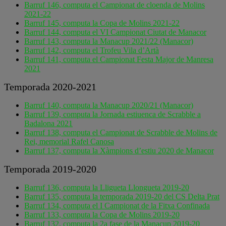
Barruf 146, computa el Campionat de cloenda de Molins
2021-22
Barruf 145, computa la Copa de Molins 2021-22
Barruf 144, computa el VI Campionat Ciutat de Manacor
Barruf 143, computa la Manacup 2021/22 (Manacor)
Barruf 142, computa el Trofeu Vila d’Artà
Barruf 141, computa el Campionat Festa Major de Manresa
2021
Temporada 2020-2021
Barruf 140, computa la Manacup 2020/21 (Manacor)
Barruf 139, computa la Jornada estiuenca de Scrabble a
Badalona 2021
Barruf 138, computa el Campionat de Scrabble de Molins de
Rei, memorial Rafel Canosa
Barruf 137, computa la Xàmpions d’estiu 2020 de Manacor
Temporada 2019-2020
Barruf 136, computa la Lligueta Llongueta 2019-20
Barruf 135, computa la temporada 2019-20 del CS Delta Prat
Barruf 134, computa el I Campionat de la Fitxa Confinada
Barruf 133, computa la Copa de Molins 2019-20
Barruf 132, computa la 2a fase de la Manacup 2019-20