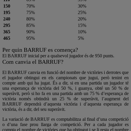
150
70%
30%
195
75%
25%
240
80%
20%
295
85%
15%
365
90%
10%
465
95%
5%
Per quin BARRUF es comença?
El BARRUF inicial per a qualsevol jugador és de 950 punts.
Com canvia el BARRUF?
El BARRUF canvia en funció del nombre de victòries i derrotes que
el jugador obtingui en els campionats que jugui, però tenint en
compte amb qui ha jugat. És a dir, si en una partida un jugador té
una esperança de victòria del 50 %, i guanya, obté un 50 % de
superàvit, però si ho fa en una partida amb un 75 % d’esperança de
victòria només obtindrà un 25 % de superàvit, l’augment del
BARRUF dependrà d’aquesta victòria i d’aquesta esperança de
victòria, és a dir, del seu superàvit.
La variació de BARRUF es comptabilitza al final d’una competició
o d’una fase prou llarga de competició. Per a cada jugador es
compta el nombre de victòries que ha obtingut i se li resta el nombre