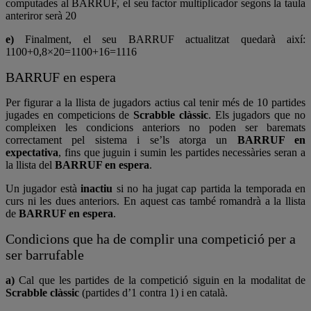
computades al BARRUF, el seu factor multiplicador segons la taula
anteriror serà 20
e)
Finalment, el seu BARRUF actualitzat quedarà així:
1100+0,8×20=1100+16=1116
BARRUF en espera
Per figurar a la llista de jugadors actius cal tenir més de 10 partides
jugades en competicions de
Scrabble clàssic
. Els jugadors que no
compleixen les condicions anteriors no poden ser baremats
correctament pel sistema i se’ls atorga un
BARRUF en
expectativa
, fins que juguin i sumin les partides necessàries seran a
la llista del
BARRUF en espera
.
Un jugador està
inactiu
si no ha jugat cap partida la temporada en
curs ni les dues anteriors. En aquest cas també romandrà a la llista
de
BARRUF en espera
.
Condicions que ha de complir una competició per a
ser barrufable
a)
Cal que les partides de la competició siguin en la modalitat de
Scrabble clàssic
(partides d’1 contra 1) i en català.