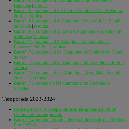
Barruf 183, computa el 13è Campionat de Scrabble de
Badalona
|
crònica
Barruf 182, computa el 3r Obert de Scrabble Vila de Molins
de Rei
|
crònica
Barruf 181, computa el 4t Campionat Xitxarel·lo de Scrabble
en Català
|
resultats
Barruf 180, computa el 2n Gran Campionat de Scrabble de
Mallorca (Manacor)
Barruf 179, computa el 3r Campionat de Scrabble de
l’escarxofa del Prat
|
crònica
Barruf 178, computa el 9è Campionat de Scrabble de Canet
de Mar
Barruf 177, computa el 2n Campionat de Scrabble de Pòrtol
|
crònica
Barruf 176, computa el 10è Campionat Mundial de Scrabble
en català
|
crònica
Barruf 175, computa l’11è Campionat de Scrabble de
Sabadell
Temporada 2023-2024
BARRUF 174-160, especial de la temporada 2023-24
|
Crònica de la temporada
Barruf 174, computa la Lliga de Scrabble clàssic del CS Delta
Prat 2023-24