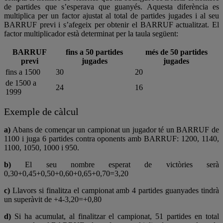
de partides que s’esperava que guanyés. Aquesta diferència es
multiplica per un factor ajustat al total de partides jugades i al seu
BARRUF previ i s’afegeix per obtenir el BARRUF actualitzat. El
factor multiplicador està determinat per la taula següent:
BARRUF
fins a 50 partides
més de 50 partides
previ
jugades
jugades
fins a 1500
30
20
de 1500 a
24
16
1999
Exemple de càlcul
a)
Abans de començar un campionat un jugador té un BARRUF de
1100 i juga 6 partides contra oponents amb BARRUF: 1200, 1140,
1100, 1050, 1000 i 950.
b)
El seu nombre esperat de victòries serà
0,30+0,45+0,50+0,60+0,65+0,70=3,20
c)
Llavors si finalitza el campionat amb 4 partides guanyades tindrà
un superàvit de +4-3,20=+0,80
d)
Si ha acumulat, al finalitzar el campionat, 51 partides en total