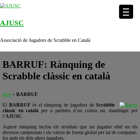
AJUSC
Skip to content
Associació de Jugadors de Scrabble en Català
BARRUF: Rànquing de
Scrabble clàssic en català
Inici
»
BARRUF
El
BARRUF
és el rànquing de jugadors de
Scrabble
clàssic en català
per a partides d’un contra un, mantingut per
l’
AJUSC
.
Aquest rànquing inclou els resultats que un jugador obté en els
diversos campionats i els valora de forma global per tal de comparar-
los amb els dels altres jugadors.