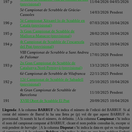
197 p
11/04/2026
04/05/2026
(provisional)
5è Campionat de Scrabble de Gràcia-
14/03/2026
Pendent
Cassoles
5è Campionat Xitxarel·lo de Scrabble en
196 p
07/03/2026
10/04/2026
Català (provisional)
3r Gran Campionat de Scrabble de
195 p
28/02/2026
10/04/2026
Mallorca-Manacor (provisional)
4t Campionat de Scrabble de l’escarxofa
194 p
21/02/2026
10/04/2026
del Prat (provisional)
VIII Campionat de Scrabble a Sant Andreu
17/01/2026
Pendent
de Palomar
2n Gran Campionat de Scrabble de
193 p
13/12/2025
10/04/2026
Catalunya Nord-Perpinyà (provisional)
6è Campionat de Scrabble de Vilafranca
22/11/2025
Pendent
12è Campionat de Scrabble de Sabadell
192 p
25/10/2025
10/04/2026
(provisional)
4t Gran Campionat de Scrabble de
11/10/2025
Pendent
Barcelona
191
XVIII Obert de Scrabble El Prat
20/09/2025
10/04/2026
Llegenda
: A la columna
BARRUF
s’hi indica el número de l’edició del BARRUF. Si al
costat del número de Barruf hi ha una lletra pe (p) vol dir que aquest BARRUF és
provisional. Si només hi ha el número, és definitiu. | A la columna
Campionat
s’hi indica
el nom del campionat computat al BARRUF, clicant el nom podràs consultar-lo, excepte si
està pendent de
barrufar
. | A la columna
Disputat
s’hi indica la data en què es va disputar