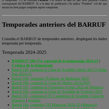
el campionat. | A la columna
Publicat
s’hi indica la data en que hem publicat l’edició
corresponent del BARRUF. Si a la data de publicació s’hi indica “Pendent” vol dir que
encara no hem pogut computar aquest campionat.
Temporades anteriors del BARRUF
Consulta el BARRUF de temporades anteriors, desplegant les dades
temporada per temporada.
Temporada 2024-2025
BARRUF 190-174, especial de la temporada 2024-25
|
Crònica de la temporada
Barruf 190, computa la Lliga de Scrabble clàssic del CS Delta
Prat 2024-25
Barruf 189, computa l’Estiuenc de Badalona 2025
Barruf 188, computa la Copa de Molins 2024-2025
Barruf 187, computa la Xàmpions d’estiu 2025 de Manacor
Barruf 186, computa la Lliga de Scrabble de Porreres 2025
Barruf 185, computa el IX Campionat de Scrabble Ciutat de
Manacor
|
resultats
Barruf 184, computa l’XI Manacup 2024-25 (Manacor)