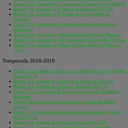
Barruf 131, computa el 1r Campionat Xitxarel·lo (el Vendrell)
Barruf 130, computa la 1a fase de la Manacup 2019-20
Barruf 129, computa el 8è Campionat de Scrabble de
Sabadell
Barruf 128, computa el I Torneig emParaular de Scrabble
(Manacor)
Barruf 127, computa la Xàmpions d’estiu 2019 de Manacor
Barruf 126, computa el VIII Campionat de Scrabble d’Eivissa
Barruf 125, computa el Torneig de Festa Major de Manresa
2019
Temporada 2018-2019
Barruf 124, computa la Lliga de Scrabble clàssic del CS Delta
Prat 2018-19
Barruf 123, computa la 2a fase de la Manacup 2018-19
Barruf 122, computa la Lligueta Llongueta 2018-19
Barruf 121, computa la 3a Jornada estiuenca de Scrabble a
Badalona
Barruf 120, computa el Campionat de cloenda de Molins
2018-19
Barruf 119, computa el Campionat de cloenda del CS Delta
Prat 2018-19
Barruf 118, computa la Copa de Molins 2018-2019
Barruf 117, computa el 1r Torneig d’estiu de Sabadell