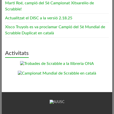
Martí Roé, campió del 5è Campionat Xitxarel·lo de
Scrabble!
Actualitzat el DISC a la versió 2.18.25
Xisco Truyols es va proclamar Campió del 5è Mundial de
Scrabble Duplicat en català
Activitats