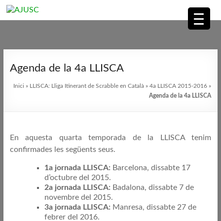
AJUSC
Associació
Skip
de
to
Agenda de la 4a LLISCA
Jugadors
content
de
Inici
»
LLISCA: Lliga Itinerant de Scrabble en Català
»
4a LLISCA 2015-2016
»
Scrabble
Agenda de la 4a LLISCA
en
Català
En aquesta quarta temporada de la LLISCA tenim
confirmades les següents seus.
1a jornada LLISCA:
Barcelona, dissabte 17
d’octubre del 2015.
2a jornada LLISCA:
Badalona, dissabte 7 de
novembre del 2015.
3a jornada LLISCA:
Manresa, dissabte 27 de
febrer del 2016.