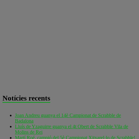
Notícies recents
Joan Andreu guanya el 14è Campionat de Scrabble de
Badalona
Lluís de Yzaguirre guanya el 4t Obert de Scrabble Vila de
Molins de Rei
Martí Roé, campió del 5è Campionat Xitxarel·lo de Scrabble!