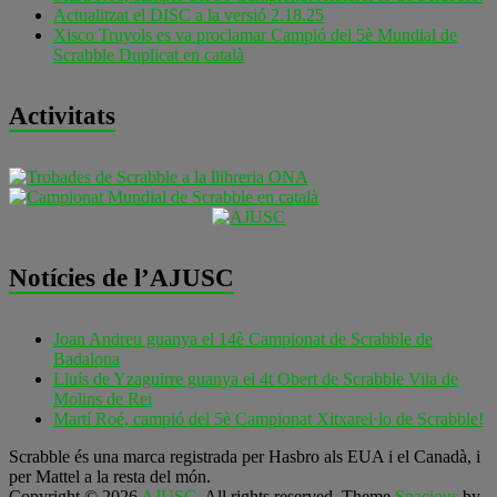
Actualitzat el DISC a la versió 2.18.25
Xisco Truyols es va proclamar Campió del 5è Mundial de
Scrabble Duplicat en català
Activitats
Notícies de l’AJUSC
Joan Andreu guanya el 14è Campionat de Scrabble de
Badalona
Lluís de Yzaguirre guanya el 4t Obert de Scrabble Vila de
Molins de Rei
Martí Roé, campió del 5è Campionat Xitxarel·lo de Scrabble!
Scrabble és una marca registrada per Hasbro als EUA i el Canadà, i
per Mattel a la resta del món.
Copyright © 2026
AJUSC
. All rights reserved. Theme
Spacious
by