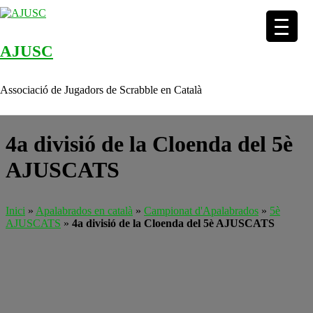
AJUSC
Skip to content
Associació de Jugadors de Scrabble en Català
4a divisió de la Cloenda del 5è
AJUSCATS
Inici
»
Apalabrados en català
»
Campionat d'Apalabrados
»
5è
AJUSCATS
»
4a divisió de la Cloenda del 5è AJUSCATS