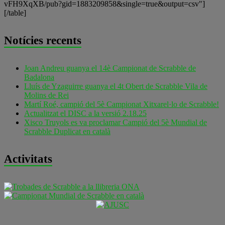
vFH9XqXB/pub?gid=1883209858&single=true&output=csv"]
[/table]
Notícies recents
Joan Andreu guanya el 14è Campionat de Scrabble de
Badalona
Lluís de Yzaguirre guanya el 4t Obert de Scrabble Vila de
Molins de Rei
Martí Roé, campió del 5è Campionat Xitxarel·lo de Scrabble!
Actualitzat el DISC a la versió 2.18.25
Xisco Truyols es va proclamar Campió del 5è Mundial de
Scrabble Duplicat en català
Activitats