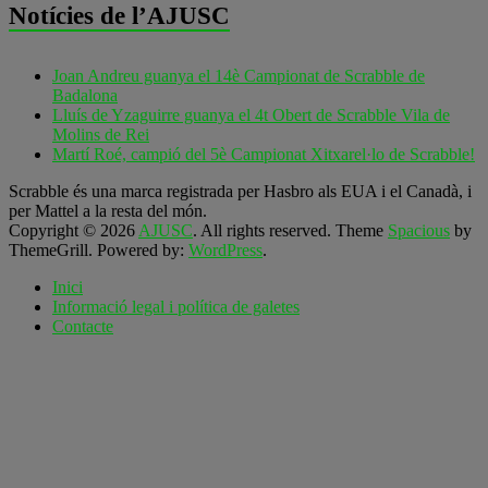
Notícies de l’AJUSC
Joan Andreu guanya el 14è Campionat de Scrabble de
Badalona
Lluís de Yzaguirre guanya el 4t Obert de Scrabble Vila de
Molins de Rei
Martí Roé, campió del 5è Campionat Xitxarel·lo de Scrabble!
Scrabble és una marca registrada per Hasbro als EUA i el Canadà, i
per Mattel a la resta del món.
Copyright © 2026
AJUSC
. All rights reserved. Theme
Spacious
by
ThemeGrill. Powered by:
WordPress
.
Inici
Informació legal i política de galetes
Contacte