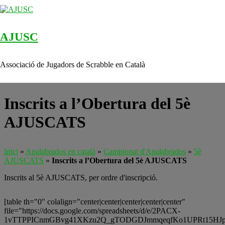
AJUSC
Skip to content
Associació de Jugadors de Scrabble en Català
Inscrits a l’Obertura del 5è
AJUSCATS
Inici
»
Apalabrados en català
»
Campionat d'Apalabrados
»
5è
AJUSCATS
»
Inscrits a l’Obertura del 5è AJUSCATS
Inscrits al 5è AJUSCATS, per ordre d'inscripció.
[table th="0" colalign="center|center|center|center|center"
file="https://docs.google.com/spreadsheets/d/e/2PACX-
1vTTPPICnmGBvg41XKzu2Q_gTODGDJmmqeqfKo1UPRt15HJ