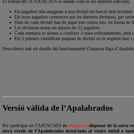
El format del 7è AJUSCATS es manté com en les darreres edicions:
Els jugadors són assignats a una divisió en funció dels resultats
Els nous jugadors comencen per les darreres divisions, per ordre
Dins de cada divisió han de jugar tots contra tots, en forma de 
Les divisions tenen un màxim de 22 jugadors.
Cada setmana es donen a conèixer 3 nous enfrontaments, amb un
Els 5 primers classificats pujaran de divisió en la següent fase i 
Descobreix tots els detalls del funcionament d’aquesta lliga d’Apal
Versió vàlida de l’Apalabrados
Per participar en l’AJUSCATS
és
obligatori
disposar de la nova ve
nova versió de l’Apalabrados instal·lada al vostre mòbil o taul