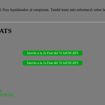
l Nou Apalabrados al campionat. També teniu més informació sobre la N
CATS
Inscrits a la 2a Fase del 7è AJUSCATS
Inscrits a la 1a Fase del 7è AJUSCATS
a
ns de Rei