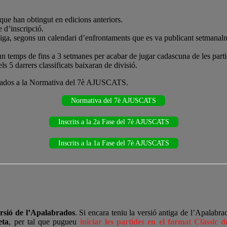
 que han obtingut en edicions anteriors.
 d’inscripció.
lliga, segons un calendari d’enfrontaments que es va publicant setmanalm
 temps de fins a 3 setmanes per acabar de jugar cadascuna de les parti
els 5 darrers classificats baixaran de divisió.
abrados a la Normativa del 7è AJUSCATS.
Normativa del 7è AJUSCATS
Inscrits a la 2a Fase del 7è AJUSCATS
Inscrits a la 1a Fase del 7è AJUSCATS
rsió de l’Apalabrados
. Si encara teniu la versió antiga de l’Apalab
eta
, per tal que pugueu
iniciar les partides en el format Clàssic