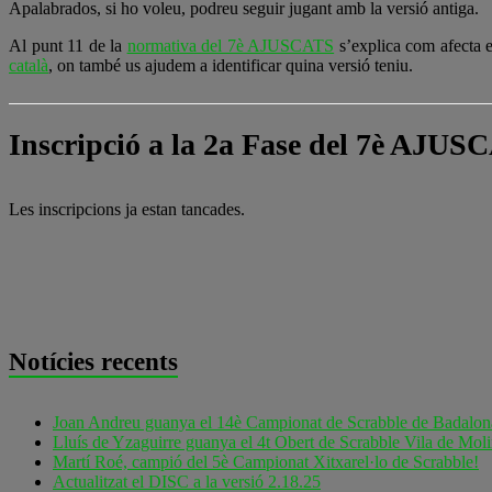
Apalabrados, si ho voleu, podreu seguir jugant amb la versió antiga.
Al punt 11 de la
normativa del 7è AJUSCATS
s’explica com afecta e
català
, on també us ajudem a identificar quina versió teniu.
Inscripció a la 2a Fase del 7è AJUS
Les inscripcions ja estan tancades.
Notícies recents
Joan Andreu guanya el 14è Campionat de Scrabble de Badalon
Lluís de Yzaguirre guanya el 4t Obert de Scrabble Vila de Moli
Martí Roé, campió del 5è Campionat Xitxarel·lo de Scrabble!
Actualitzat el DISC a la versió 2.18.25