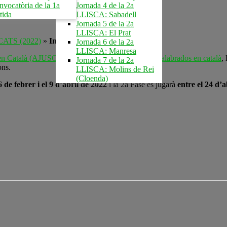
vocatòria de la 1a
Jornada 4 de la 2a
tida
LLISCA: Sabadell
Jornada 5 de la 2a
LLISCA: El Prat
CATS (2022)
»
Inscripció al 7è AJUSCATS
Jornada 6 de la 2a
LLISCA: Manresa
 en Català (AJUSC)
organitzem la nostra lliga d’
Apalabrados en català
, 
Jornada 7 de la 2a
ons.
LLISCA: Molins de Rei
(Cloenda)
6 de febrer i el 9 d’abril de 2022
i la 2a Fase es jugarà
entre el 24 d’a