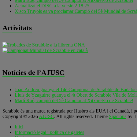
Martí Roé, campió del 5è Campionat Xitxarel·lo de Scrabble!
Actualitzat el DISC a la versió 2.18.25
Xisco Truyols es va proclamar Campió del 5è Mundial de Scrab
Activitats
Notícies de l’AJUSC
Joan Andreu guanya el 14è Campionat de Scrabble de Badalon
Lluís de Yzaguirre guanya el 4t Obert de Scrabble Vila de Moli
Martí Roé, campió del 5è Campionat Xitxarel·lo de Scrabble!
Scrabble és una marca registrada per Hasbro als EUA i el Canadà, i pe
Copyright © 2026
AJUSC
. All rights reserved. Theme
Spacious
by T
Inici
Informació legal i política de galetes