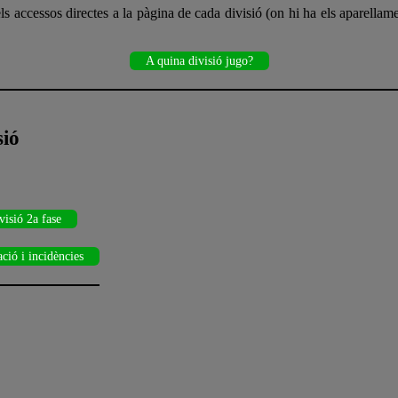
accessos directes a la pàgina de cada divisió (on hi ha els aparellamen
A quina divisió jugo?
sió
visió 2a fase
ió i incidències