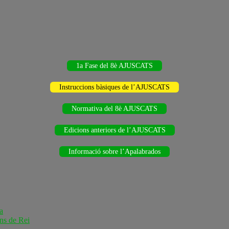
1a Fase del 8è AJUSCATS
Instruccions bàsiques de l’AJUSCATS
Normativa del 8è AJUSCATS
Edicions anteriors de l’AJUSCATS
Informació sobre l’Apalabrados
a
ns de Rei