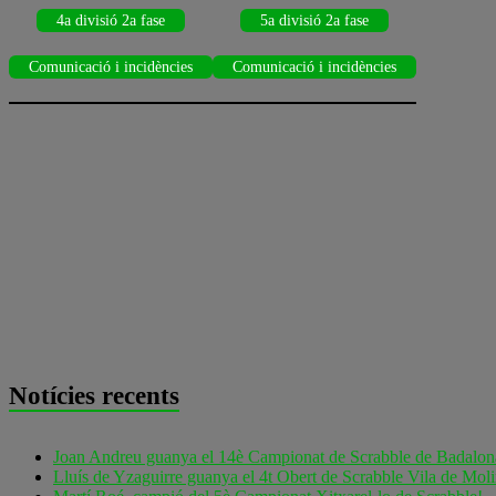
4a divisió 2a fase
5a divisió 2a fase
Comunicació i incidències
Comunicació i incidències
Notícies recents
Joan Andreu guanya el 14è Campionat de Scrabble de Badalon
Lluís de Yzaguirre guanya el 4t Obert de Scrabble Vila de Moli