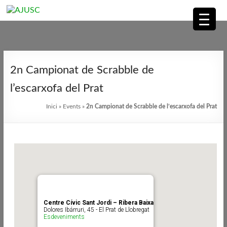
AJUSC
Associació
Skip
de
to
2n Campionat de Scrabble de
Jugadors
content
de
l’escarxofa del Prat
Scrabble
Inici
»
Events
»
2n Campionat de Scrabble de l’escarxofa del Prat
en
Català
Centre Cívic Sant Jordi – Ribera Baixa
Dolores Ibárruri, 45 - El Prat de Llobregat
Esdeveniments