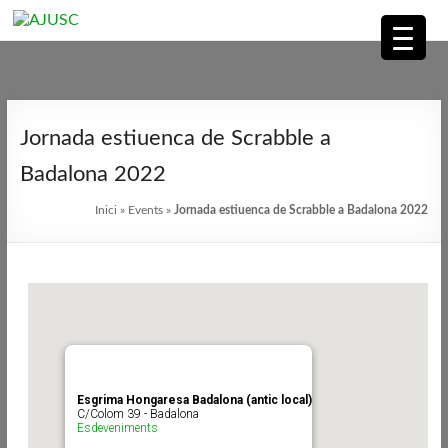
AJUSC
Associació
Skip
de
to
Jornada estiuenca de Scrabble a
Jugadors
content
de
Badalona 2022
Scrabble
Inici
»
Events
»
Jornada estiuenca de Scrabble a Badalona 2022
en
Català
Esgrima Hongaresa Badalona (antic local)
C/Colom 39 - Badalona
Esdeveniments