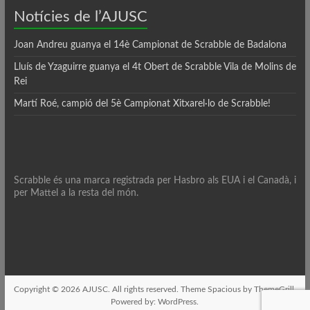
Notícies de l’AJUSC
Joan Andreu guanya el 14è Campionat de Scrabble de Badalona
Lluís de Yzaguirre guanya el 4t Obert de Scrabble Vila de Molins de
Rei
Martí Roé, campió del 5è Campionat Xitxarel·lo de Scrabble!
Scrabble és una marca registrada per Hasbro als EUA i el Canadà, i
per Mattel a la resta del món.
Copyright © 2026
AJUSC
. All rights reserved. Theme
Spacious
by ThemeGrill.
Powered by:
WordPress
.