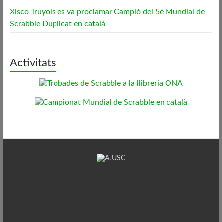
Xisco Truyols es va proclamar Campió del 5è Mundial de
Scrabble Duplicat en català
Activitats