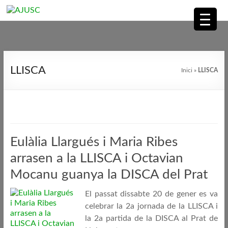
AJUSC
Associació
Skip
de
to
LLISCA
Inici
»
LLISCA
Jugadors
content
de
Scrabble
en
Català
Eulàlia Llargués i Maria Ribes
arrasen a la LLISCA i Octavian
Mocanu guanya la DISCA del Prat
El passat dissabte 20 de gener es va
celebrar la 2a jornada de la LLISCA i
la 2a partida de la DISCA al Prat de