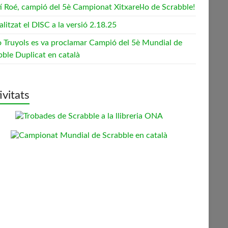
í Roé, campió del 5è Campionat Xitxarel·lo de Scrabble!
litzat el DISC a la versió 2.18.25
o Truyols es va proclamar Campió del 5è Mundial de
bble Duplicat en català
ivitats