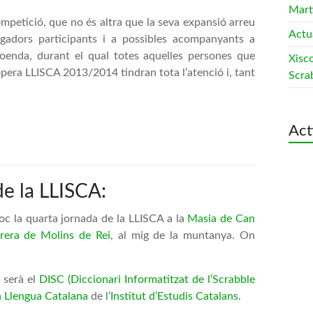
Mart
competició, que no és altra que la seva expansió arreu
Actua
jugadors participants i a possibles acompanyants a
loenda, durant el qual totes aquelles persones que
Xisc
opera LLISCA 2013/2014 tindran tota l’atenció i, tant
Scra
Act
de la LLISCA:
lloc la quarta jornada de la LLISCA a la
Masia de Can
drera de Molins de Rei
, al mig de la muntanya. On
a serà el
DISC (Diccionari Informatitzat de l’Scrabble
a Llengua Catalana
de l’
Institut d’Estudis Catalans
.