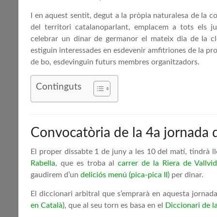
I en aquest sentit, degut a la pròpia naturalesa de la 
del territori catalanoparlant, emplacem a tots els 
celebrar un dinar de germanor el mateix dia de la c
estiguin interessades en esdevenir amfitriones de la pr
de bo, esdevinguin futurs membres organitzadors.
Continguts
Convocatòria de la 4a jornada 
El proper dissabte 1 de juny a les 10 del matí, tindrà 
Rabella
, que es troba al
carrer de la Riera de Vallvi
gaudirem d’un
deliciós menú (pica-pica II)
per dinar.
El diccionari arbitral que s’emprarà en aquesta jornad
en Català)
, que al seu torn es basa en el
Diccionari de l