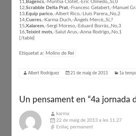
11,
Bagencs
,-Muntsa Clotet,-Eric Olmedo,,Sí,0
12,
Scrabble Delta Prat
,-Francesc Gelabert,-Manuel Gr
13,
Equip parico
,-Albert Rico,-Lluís Parera,,No,2
14,
Cueres
,-Karma Duch,-Àngels Mercè,,Sí,?
15,
Xalarem
,-Sergi Moreso,-Eduard Borràs,,No,3
16,
Teixint mots
,-Salut Arus,-Anna Rodrigo,,No,1
[/table]
Etiquetat a:
Molins de Rei
Albert Rodríguez
21 de maig de 2013
1a tempo
Un pensament en “
4a jornada 
karma
22 de maig de 2013 a les 11.27
Enllaç permanent