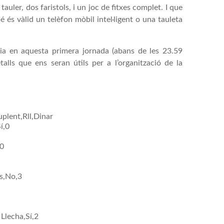
uler, dos faristols, i un joc de fitxes complet. I que
 és vàlid un telèfon mòbil intel·ligent o una tauleta
ia en aquesta primera jornada (abans de les 23.59
alls que ens seran útils per a l’organització de la
uplent,Rll,Dinar
í,0
,0
ís,No,3
 Llecha,Sí,2