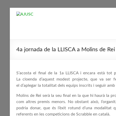
Skip
to
AJUSC
content
Associació
de
Jugadors
4a jornada de la LLISCA a Molins de Rei
de
Scrabble
en
Català
S’acosta el final de la 1a LLISCA i encara està tot 
La cloenda d’aquest modest projecte, que va ser fer
el d’aplegar la totalitat dels equips inscrits i seguir am
Molins de Rei serà la seu final en la que hi haurà la p
com altres premis menors. No obstant això, l’organ
podria donar, que és l’èxit rotund d’una modalitat
referents en les competicions de Scrabble en català.