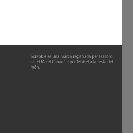
Scrabble és una marca registrada per Hasbro
als EUA i el Canadà, i per Mattel a la resta del
món.