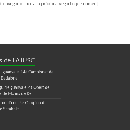
st navegador per a la pròxima vegada que comenti.
s de l’AJUSC
u guanya el 14è Campionat de
e Badalona
guirre guanya el 4t Obert de
la de Molins de Rei
 campió del 5è Campionat
de Scrabble!