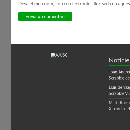
Desa el meu nom, correu electrònic i lloc web en aque
Notície
Joan Andre
Scrabble d
Lluís de Yza
Scrabble Vi
Martí Roé,
Xitxarel·lo 