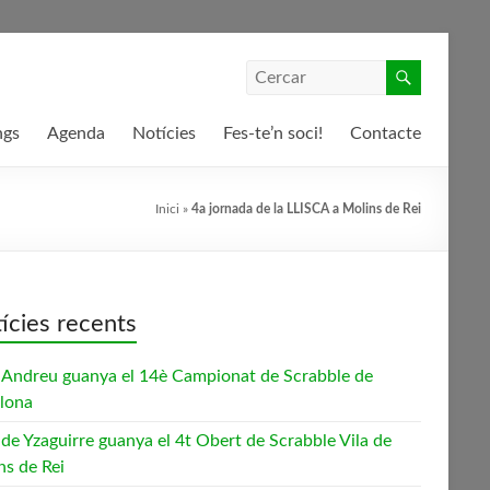
ngs
Agenda
Notícies
Fes-te’n soci!
Contacte
Inici
»
4a jornada de la LLISCA a Molins de Rei
ícies recents
 Andreu guanya el 14è Campionat de Scrabble de
lona
 de Yzaguirre guanya el 4t Obert de Scrabble Vila de
ns de Rei