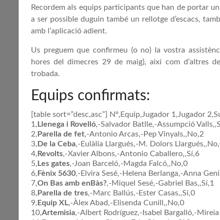
Recordem als equips participants que han de portar un ta
a ser possible duguin també un rellotge d’escacs, també
amb l’aplicació adient.
Us preguem que confirmeu (o no) la vostra assistènc
hores del dimecres 29 de maig), així com d’altres det
trobada.
Equips confirmats:
[table sort=”desc,asc”] Nº,Equip,Jugador 1,Jugador 2,S
1,
Llenega i Rovelló
,-Salvador Batlle,-Assumpció Valls,,S
2,
Parella de fet
,-Antonio Arcas,-Pep Vinyals,,No,2
3,
De la Ceba
,-Eulàlia Llargués,-M. Dolors Llargués,,No
4,
Revolts
,-Xavier Albons,-Antonio Caballero,,Sí,6
5,
Les gates
,-Joan Barceló,-Magda Falcó,,No,0
6,
Fènix 5630
,-Elvira Sesé,-Helena Berlanga,-Anna Gen
7,
On Bas amb enBàs?
,-Miquel Sesé,-Gabriel Bas,,Sí,1
8,
Parella de tres
,-Marc Ballús,-Ester Casas,,Sí,0
9,
Equip XL
,-Àlex Abad,-Elisenda Cunill,,No,0
10,
Artemisia
,-Albert Rodríguez,-Isabel Bargalló,-Mireia