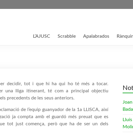
L’AJUSC
Scrabble
Apalabrados
Rànqui
per decidir, tot i que hi ha qui ho té més a tocar.
Not
 una lliga itinerant, té com a principal objectiu
b els precedents de les seus anteriors.
Joan
Bada
roclamació de l’equip guanyador de la 1a LLISCA, així
ització ja compta amb el guardó més preuat que es
Lluís
 que tot just comença, però que ha de ser un dels
Moli