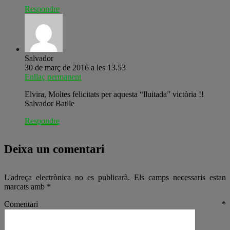
Respondre
Salvador
30 de març de 2016 a les 13.53
Enllaç permanent
Elvira, Moltes felicitats per aquesta “lluitada” victòria !!
Salvador Batlle
Respondre
Deixa un comentari
L'adreça electrònica no es publicarà.
Els camps necessaris estan
marcats amb
*
Comentari
*