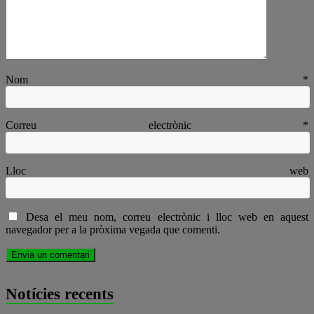
Nom
*
Correu electrònic
*
Lloc web
Desa el meu nom, correu electrònic i lloc web en aquest
navegador per a la pròxima vegada que comenti.
Notícies recents