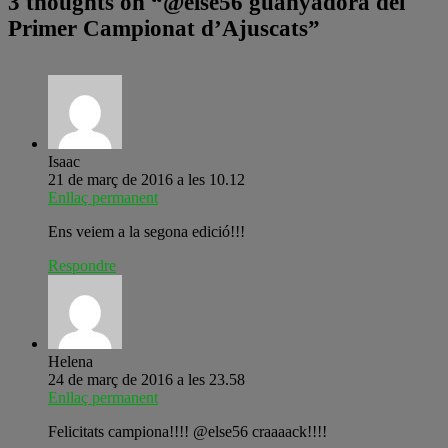
3 thoughts on “
@else56 guanyadora del
Primer Campionat d’Ajuscats
”
Isaac
21 de març de 2016 a les 10.12
Enllaç permanent
Ens veiem a la segona edició!!!
Respondre
Helena
24 de març de 2016 a les 23.58
Enllaç permanent
Felicitats campiona!!!! @else56 craaaack!!!!