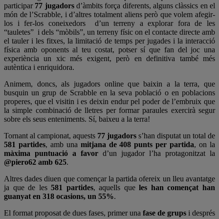
participar
77 jugadors
d’àmbits força diferents, alguns clàssics en el
món de l’Scrabble, i d’altres totalment aliens però que volem afegir-
los i fer-los coneixedors d’un terreny a explorar fora de les
“tauletes” i dels “mòbils”, un terreny físic on el contacte directe amb
el tauler i les fitxes, la limitació de temps per jugades i la interacció
física amb oponents al teu costat, potser sí que fan del joc una
experiència un xic més exigent, però en definitiva també més
autèntica i enriquidora.
Animem, doncs, als jugadors online que baixin a la terra, que
busquin un grup de Scrabble en la seva població o en poblacions
properes, que el visitin i es deixin endur pel poder de l’embruix que
la simple combinació de lletres per formar paraules exercirà segur
sobre els seus enteniments. Sí, baixeu a la terra!
Tornant al campionat, aquests
77 jugadors
s’han disputat un total de
581 partides
, amb una
mitjana de 408 punts per partida
, on la
màxima puntuació a favor
d’un jugador l’ha protagonitzat la
@piero62 amb 625
.
Altres dades diuen que començar la partida ofereix un lleu avantatge
ja que de les
581 partides
, aquells que
les han començat han
guanyat en 318 ocasions, un 55%
.
El format proposat de dues fases, primer una
fase de grups
i després