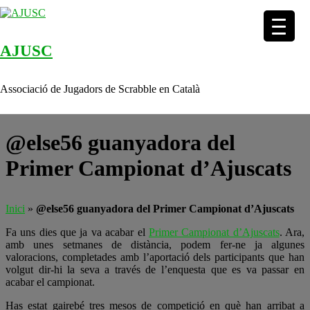
AJUSC
Skip to content
Associació de Jugadors de Scrabble en Català
@else56 guanyadora del
Primer Campionat d’Ajuscats
Inici
»
@else56 guanyadora del Primer Campionat d’Ajuscats
Fa uns dies que ja va acabar el
Primer Campionat d’Ajuscats
. Ara,
amb unes setmanes de distància, podem fer-ne ja algunes
valoracions, completades amb l’aportació dels participants que han
volgut dir-hi la seva a través de l’enquesta que es va passar en
acabar el campionat.
Has estat gairebé tres mesos de competició en què han arribat a