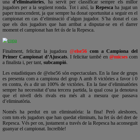
una
d’eliminatòries
, ha servit per classificar sempre els millor
jugadors per a la següent ronda. Tot i així, la
Repesca
ha jugat un
paper transcendent, ja que sempre ha donat oportunitat a seguir en el
campionat en cas d’eliminació d’algun jugador. S’ha donat el cas
que els dos jugadors que han arribat a disputar-se en el darrer
moment el campionat han fet ús de la Repesca.
Finalment, felicitar la jugadora
@
else56
com a Campiona del
Primer Campionat d’Ajuscats
. I felicitar també en
@micses
com
a finalista i, per tant,
subcampió
.
Les estadístiques de @else56 són espectaculars. En la fase de grups
es presenta com a campiona del grup A amb 8 victòries a favor i 0
en contra, és a dir un 100% de victòries. En la fase d’eliminatòries
sempre ha necessitat d’una tercera partida, la qual cosa ja denotava
que el nivell dels rivals era més alt a mesura que passava
d’eliminatòria.
Només ha perdut en un eliminatòria: la fina! Però aleshores,
com tots els jugadors que han quedat eliminats, ha fet ús del dret de
Repesca. Vés per on, justament a través de la Repesca ha aconseguit
guanyar el campionat. Increïble!