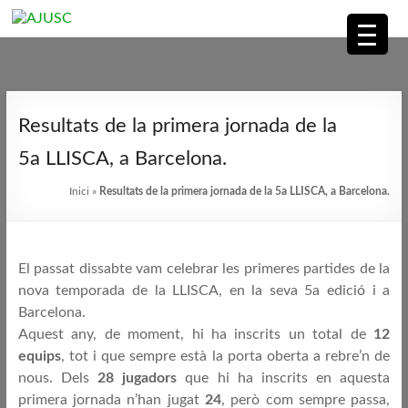
AJUSC
Associació
Skip
de
to
Resultats de la primera jornada de la
Jugadors
content
de
5a LLISCA, a Barcelona.
Scrabble
Inici
»
Resultats de la primera jornada de la 5a LLISCA, a Barcelona.
en
Català
El passat dissabte vam celebrar les primeres partides de la
nova temporada de la LLISCA, en la seva 5a edició i a
Barcelona.
Aquest any, de moment, hi ha inscrits un total de
12
equips
, tot i que sempre està la porta oberta a rebre’n de
nous. Dels
28 jugadors
que hi ha inscrits en aquesta
primera jornada n’han jugat
24
, però com sempre passa,