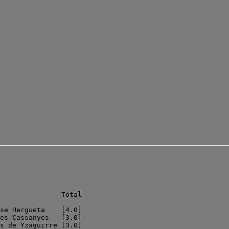
               Total

se Hergueta    [4.0]

es Cassanyes   [3.0]

s de Yzaguirre [3.0]
