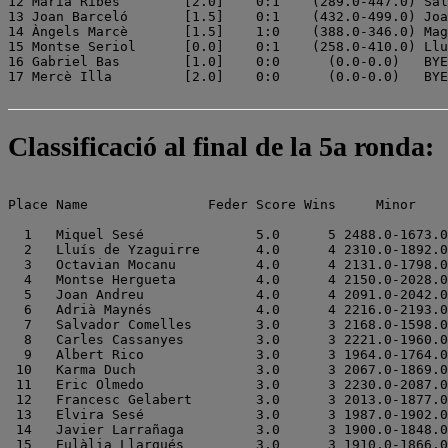
12 Maria Ribes        [2.0]    0:1    (289.0-447.0) Sal
13 Joan Barceló       [1.5]    0:1    (432.0-499.0) Joa
14 Àngels Marcè       [1.5]    1:0    (388.0-346.0) Mag
15 Montse Seriol      [0.0]    0:1    (258.0-410.0) Llu
16 Gabriel Bas        [1.0]    0:0      (0.0-0.0)   BYE
Classificació al final de la 5a ronda:
Place Name               Feder Score Wins     Minor    

  1   Miquel Sesé              5.0      5 2488.0-1673.0

  2   Lluís de Yzaguirre       4.0      4 2310.0-1892.0

  3   Octavian Mocanu          4.0      4 2131.0-1798.0

  4   Montse Hergueta          4.0      4 2150.0-2028.0

  5   Joan Andreu              4.0      4 2091.0-2042.0

  6   Adrià Maynés             4.0      4 2216.0-2193.0

  7   Salvador Comelles        3.0      3 2168.0-1598.0

  8   Carles Cassanyes         3.0      3 2221.0-1960.0

  9   Albert Rico              3.0      3 1964.0-1764.0

 10   Karma Duch               3.0      3 2067.0-1869.0

 11   Eric Olmedo              3.0      3 2230.0-2087.0

 12   Francesc Gelabert        3.0      3 2013.0-1877.0

 13   Elvira Sesé              3.0      3 1987.0-1902.0

 14   Javier Larrañaga         3.0      3 1900.0-1848.0

 15   Eulàlia Llargués         3.0      3 1910.0-1866.0
