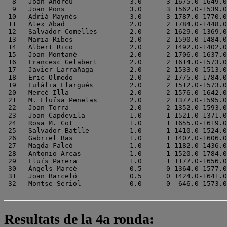
  8   Joan Andreu              3.0      3 1675.0-1649.0

  9   Joan Pons                3.0      3 1562.0-1539.0

 10   Adrià Maynés             3.0      3 1787.0-1770.0

 11   Àlex Abad                2.0      2 1784.0-1448.0

 12   Salvador Comelles        2.0      2 1629.0-1369.0

 13   Maria Ribes              2.0      2 1590.0-1484.0

 14   Albert Rico              2.0      2 1492.0-1402.0

 15   Joan Montané             2.0      2 1706.0-1637.0

 16   Francesc Gelabert        2.0      2 1614.0-1573.0

 17   Javier Larrañaga         2.0      2 1533.0-1513.0

 18   Eric Olmedo              2.0      2 1775.0-1784.0

 19   Eulàlia Llargués         2.0      2 1512.0-1573.0

 20   Mercè Illa               2.0      2 1576.0-1642.0

 21   M. Lluïsa Penelas        2.0      2 1377.0-1595.0

 22   Joan Torra               2.0      2 1352.0-1593.0

 23   Joan Capdevila           1.0      1 1521.0-1371.0

 24   Rosa M. Cot              1.0      1 1655.0-1619.0

 25   Salvador Batlle          1.0      1 1410.0-1524.0

 26   Gabriel Bas              1.0      1 1407.0-1606.0

 27   Magda Falcó              1.0      1 1182.0-1436.0

 28   Antonio Arcas            1.0      1 1520.0-1784.0

 29   Lluís Parera             1.0      1 1177.0-1656.0

 30   Àngels Marcè             0.5      0 1364.0-1577.0

 31   Joan Barceló             0.5      0 1424.0-1641.0

Resultats de la 4a ronda: