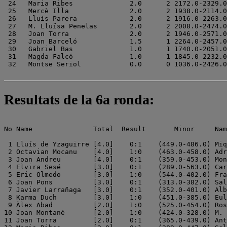
 24   Maria Ribes              2.0      2 2172.0-2329.0

 25   Mercè Illa               2.0      2 1938.0-2114.0

 26   Lluís Parera             2.0      2 1916.0-2263.0

 27   M. Lluïsa Penelas        2.0      2 2008.0-2474.0

 28   Joan Torra               2.0      2 1946.0-2571.0

 29   Joan Barceló             1.5      1 2264.0-2457.0

 30   Gabriel Bas              1.0      1 1740.0-2051.0

 31   Magda Falcó              1.0      1 1845.0-2232.0

Resultats de la 6a ronda:
No Name               Total  Result       Minor     Nam
 1 Lluís de Yzaguirre [4.0]    0:1    (449.0-486.0) Miq
 2 Octavian Mocanu    [4.0]    1:0    (463.0-458.0) Adr
 3 Joan Andreu        [4.0]    0:1    (359.0-453.0) Mon
 4 Elvira Sesé        [3.0]    0:1    (289.0-563.0) Car
 5 Eric Olmedo        [3.0]    1:0    (544.0-402.0) Fra
 6 Joan Pons          [3.0]    0:1    (313.0-382.0) Sal
 7 Javier Larrañaga   [3.0]    0:1    (352.0-401.0) Alb
 8 Karma Duch         [3.0]    1:0    (451.0-385.0) Eul
 9 Àlex Abad          [2.0]    1:0    (525.0-454.0) Ros
10 Joan Montané       [2.0]    1:0    (424.0-328.0) M. 
11 Joan Torra         [2.0]    0:1    (365.0-439.0) Ant