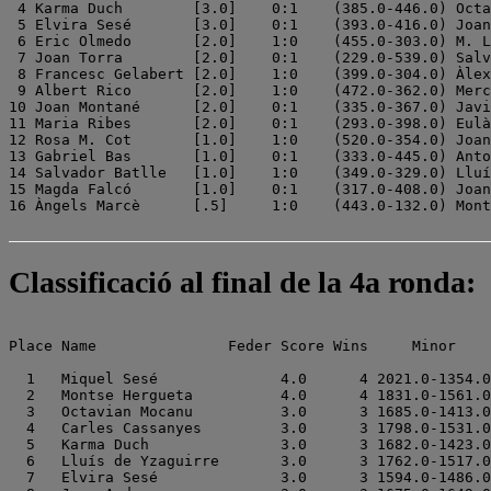
 4 Karma Duch        [3.0]    0:1    (385.0-446.0) Octa
 5 Elvira Sesé       [3.0]    0:1    (393.0-416.0) Joan
 6 Eric Olmedo       [2.0]    1:0    (455.0-303.0) M. L
 7 Joan Torra        [2.0]    0:1    (229.0-539.0) Salv
 8 Francesc Gelabert [2.0]    1:0    (399.0-304.0) Àlex
 9 Albert Rico       [2.0]    1:0    (472.0-362.0) Merc
10 Joan Montané      [2.0]    0:1    (335.0-367.0) Javi
11 Maria Ribes       [2.0]    0:1    (293.0-398.0) Eulà
12 Rosa M. Cot       [1.0]    1:0    (520.0-354.0) Joan
13 Gabriel Bas       [1.0]    0:1    (333.0-445.0) Anto
14 Salvador Batlle   [1.0]    1:0    (349.0-329.0) Lluí
15 Magda Falcó       [1.0]    0:1    (317.0-408.0) Joan
Classificació al final de la 4a ronda:
Place Name               Feder Score Wins     Minor    

  1   Miquel Sesé              4.0      4 2021.0-1354.0

  2   Montse Hergueta          4.0      4 1831.0-1561.0

  3   Octavian Mocanu          3.0      3 1685.0-1413.0

  4   Carles Cassanyes         3.0      3 1798.0-1531.0

  5   Karma Duch               3.0      3 1682.0-1423.0

  6   Lluís de Yzaguirre       3.0      3 1762.0-1517.0

  7   Elvira Sesé              3.0      3 1594.0-1486.0
