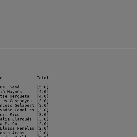
e              Total

uel Sesé       [5.0]

ià Maynés      [4.0]

tse Hergueta   [4.0]

les Cassanyes  [3.0]

ncesc Gelabert [3.0]

vador Comelles [3.0]

ert Rico       [3.0]

àlia Llargués  [3.0]

a M. Cot       [2.0]

Lluïsa Penelas [2.0]

onio Arcas     [2.0]
