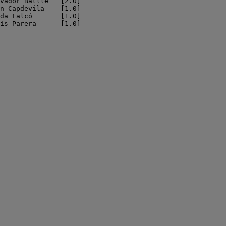
vador Batlle   [2.0]

n Capdevila    [1.0]

da Falcó       [1.0]

ís Parera      [1.0]

                    
