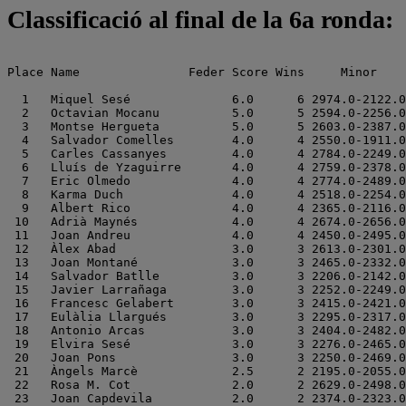
Classificació al final de la 6a ronda:
Place Name               Feder Score Wins     Minor    

  1   Miquel Sesé              6.0      6 2974.0-2122.0

  2   Octavian Mocanu          5.0      5 2594.0-2256.0

  3   Montse Hergueta          5.0      5 2603.0-2387.0

  4   Salvador Comelles        4.0      4 2550.0-1911.0

  5   Carles Cassanyes         4.0      4 2784.0-2249.0

  6   Lluís de Yzaguirre       4.0      4 2759.0-2378.0

  7   Eric Olmedo              4.0      4 2774.0-2489.0

  8   Karma Duch               4.0      4 2518.0-2254.0

  9   Albert Rico              4.0      4 2365.0-2116.0

 10   Adrià Maynés             4.0      4 2674.0-2656.0

 11   Joan Andreu              4.0      4 2450.0-2495.0

 12   Àlex Abad                3.0      3 2613.0-2301.0

 13   Joan Montané             3.0      3 2465.0-2332.0

 14   Salvador Batlle          3.0      3 2206.0-2142.0

 15   Javier Larrañaga         3.0      3 2252.0-2249.0

 16   Francesc Gelabert        3.0      3 2415.0-2421.0

 17   Eulàlia Llargués         3.0      3 2295.0-2317.0

 18   Antonio Arcas            3.0      3 2404.0-2482.0

 19   Elvira Sesé              3.0      3 2276.0-2465.0

 20   Joan Pons                3.0      3 2250.0-2469.0

 21   Àngels Marcè             2.5      2 2195.0-2055.0

 22   Rosa M. Cot              2.0      2 2629.0-2498.0

 23   Joan Capdevila           2.0      2 2374.0-2323.0
