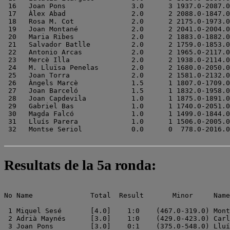
 16   Joan Pons                3.0      3 1937.0-2087.0

 17   Àlex Abad                2.0      2 2088.0-1847.0

 18   Rosa M. Cot              2.0      2 2175.0-1973.0

 19   Joan Montané             2.0      2 2041.0-2004.0

 20   Maria Ribes              2.0      2 1883.0-1882.0

 21   Salvador Batlle          2.0      2 1759.0-1853.0

 22   Antonio Arcas            2.0      2 1965.0-2117.0

 23   Mercè Illa               2.0      2 1938.0-2114.0

 24   M. Lluïsa Penelas        2.0      2 1680.0-2050.0

 25   Joan Torra               2.0      2 1581.0-2132.0

 26   Àngels Marcè             1.5      1 1807.0-1709.0

 27   Joan Barceló             1.5      1 1832.0-1958.0

 28   Joan Capdevila           1.0      1 1875.0-1891.0

 29   Gabriel Bas              1.0      1 1740.0-2051.0

 30   Magda Falcó              1.0      1 1499.0-1844.0

 31   Lluís Parera             1.0      1 1506.0-2005.0

Resultats de la 5a ronda:
No Name              Total  Result       Minor     Name
 1 Miquel Sesé       [4.0]    1:0    (467.0-319.0) Mont
 2 Adrià Maynés      [3.0]    1:0    (429.0-423.0) Carl
 3 Joan Pons         [3.0]    0:1    (375.0-548.0) Lluí