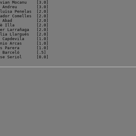
vian Mocanu    [3.0]

 Andreu        [3.0]

luïsa Penelas  [2.0]

ador Comelles  [2.0]

 Abad          [2.0]

è Illa         [2.0]

er Larrañaga   [2.0]

lia Llargués   [2.0]

 Capdevila     [1.0]

nio Arcas      [1.0]

s Parera       [1.0]

 Barceló       [.5] 
