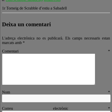
1r Torneig de Scrabble d’estiu a Sabadell
Deixa un comentari
L'adreça electrònica no es publicarà.
Els camps necessaris estan
marcats amb
*
Comentari
*
Nom
*
Correu electrònic
*