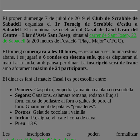
El proper diumenge 7 de juliol de 2019 el
Club de Scrabble de
Sabadell
organitza el
1r Torneig de Scrabble d’estiu a
Sabadell
. El campionat se celebrarà al
Casal de Gent Gran del
Centre – Llar d’Avis Sant Josep
, situat al
carrer de Sant Josep, 22,
de Sabadell
(a 200 metres de l’estació “Plaça Major” d’FGC).
El torneig
començarà a les 10 hores
, es recomana ser-hi una estona
abans, i es jugarà a
6 rondes en sistema suís
, que es disputaran al
matí i a la tarda, amb pausa per dinar. La
inscripció serà de franc
amb aforament
màxim de 24 participants
.
El dinar es farà al mateix Casal i es pot escollir entre:
Primers
: Gaspatxo, empedrat, amanida catalana o escudella
Segons
: Canalons, calamars romana, rodanxa lluç al
forn, cuixa de pollastre al forn o galtes de porc al
forn. Guarniment de patates “panaderes”.
Postres
: Gelat de xocolata i vainilla
Inclou
: Pa, aigua, vi, cafè i copa de cava
Preu
: 13 €
Les inscripcions es poden formalitzar
a:
club.scrabble.sabadell@gmail.com