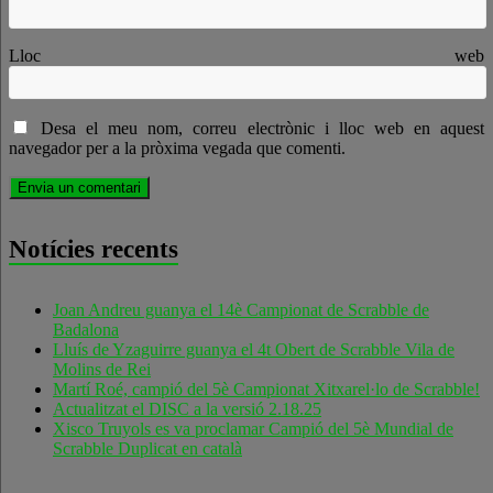
Lloc web
Desa el meu nom, correu electrònic i lloc web en aquest
navegador per a la pròxima vegada que comenti.
Notícies recents
Joan Andreu guanya el 14è Campionat de Scrabble de
Badalona
Lluís de Yzaguirre guanya el 4t Obert de Scrabble Vila de
Molins de Rei
Martí Roé, campió del 5è Campionat Xitxarel·lo de Scrabble!
Actualitzat el DISC a la versió 2.18.25
Xisco Truyols es va proclamar Campió del 5è Mundial de
Scrabble Duplicat en català