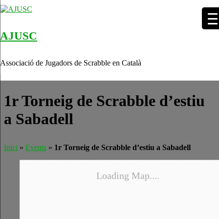
AJUSC
Skip to content
Associació de Jugadors de Scrabble en Català
1r Torneig de Scrabble d’estiu
a Sabadell
Inici
»
Events
»
1r Torneig de Scrabble d’estiu a Sabadell
Loading Map....