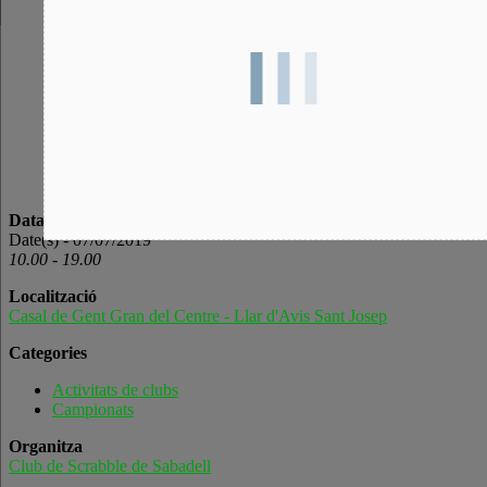
Data/Hora
Date(s) - 07/07/2019
10.00 - 19.00
Localització
Casal de Gent Gran del Centre - Llar d'Avis Sant Josep
Categories
Activitats de clubs
Campionats
Organitza
Club de Scrabble de Sabadell