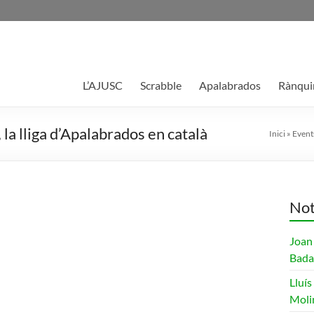
L’AJUSC
Scrabble
Apalabrados
Rànqui
la lliga d’Apalabrados en català
Inici
»
Event
Not
Joan
Bada
Lluís
Moli