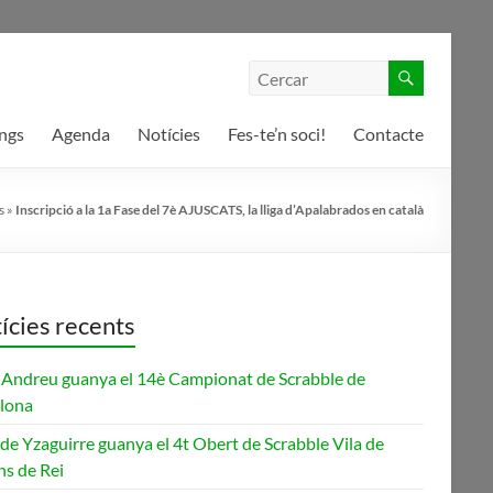
ngs
Agenda
Notícies
Fes-te’n soci!
Contacte
s
»
Inscripció a la 1a Fase del 7è AJUSCATS, la lliga d’Apalabrados en català
ícies recents
 Andreu guanya el 14è Campionat de Scrabble de
lona
 de Yzaguirre guanya el 4t Obert de Scrabble Vila de
ns de Rei