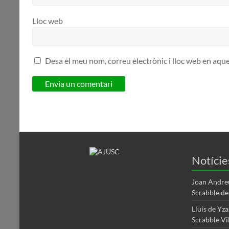
Lloc web
Desa el meu nom, correu electrònic i lloc web en aqu
Notície
Joan Andre
Scrabble d
Lluís de Yz
Scrabble Vi