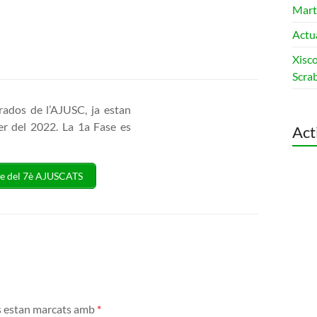
Martí
Actua
Xisc
Scrab
rados de l’AJUSC, ja estan
er del 2022. La 1a Fase es
Act
ase del 7è AJUSCATS
s estan marcats amb
*