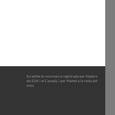
Scrabble és una marca registrada per Hasbro
als EUA i el Canadà, i per Mattel a la resta del
món.