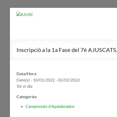
Skip
to
AJUSC
content
Associació
de
Jugadors
Inscripció a la 1a Fase del 7è AJUSCATS, 
de
Scrabble
en
Català
Data/Hora
Date(s) - 10/01/2022 - 02/02/2022
Tot el dia
Categories
Campionats d'Apalabrados