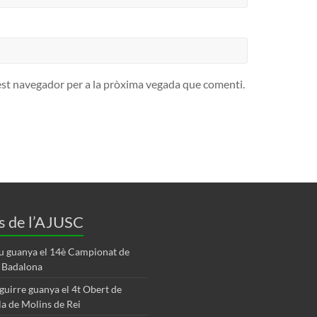
est navegador per a la pròxima vegada que comenti.
s de l’AJUSC
u guanya el 14è Campionat de
e Badalona
aguirre guanya el 4t Obert de
la de Molins de Rei