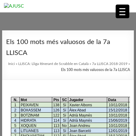
AJUSC
Associació
Skip
de
to
Els 100 mots més valuosos de la 7a
Jugadors
content
de
LLISCA
Scrabble
Inici
»
LLISCA: Lliga Itinerant de Scrabble en Català
»
7a LLISCA 2018-2019
»
en
Els 100 mots més valuosos de la 7a LLISCA
Català