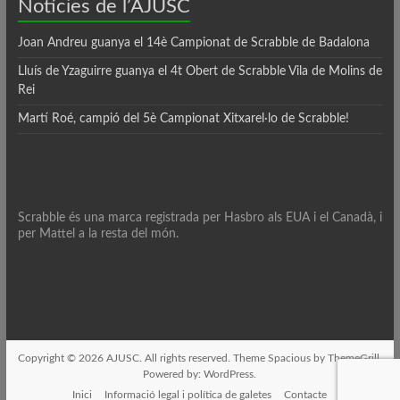
Notícies de l’AJUSC
Joan Andreu guanya el 14è Campionat de Scrabble de Badalona
Lluís de Yzaguirre guanya el 4t Obert de Scrabble Vila de Molins de
Rei
Martí Roé, campió del 5è Campionat Xitxarel·lo de Scrabble!
Scrabble és una marca registrada per Hasbro als EUA i el Canadà, i
per Mattel a la resta del món.
Copyright © 2026
AJUSC
. All rights reserved. Theme
Spacious
by ThemeGrill.
Powered by:
WordPress
.
Inici
Informació legal i política de galetes
Contacte