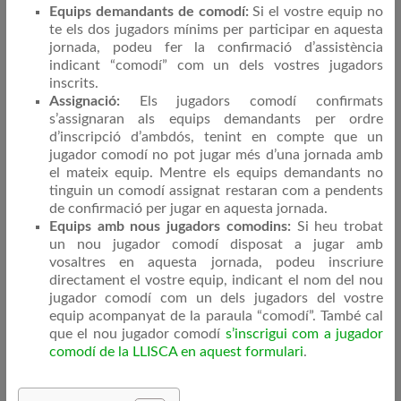
Equips demandants de comodí:
Si el vostre equip no
te els dos jugadors mínims per participar en aquesta
jornada, podeu fer la confirmació d’assistència
indicant “comodí” com un dels vostres jugadors
inscrits.
Assignació:
Els jugadors comodí confirmats
s’assignaran als equips demandants per ordre
d’inscripció d’ambdós, tenint en compte que un
jugador comodí no pot jugar més d’una jornada amb
el mateix equip. Mentre els equips demandants no
tinguin un comodí assignat restaran com a pendents
de confirmació per jugar en aquesta jornada.
Equips amb nous jugadors comodins:
Si heu trobat
un nou jugador comodí disposat a jugar amb
vosaltres en aquesta jornada, podeu inscriure
directament el vostre equip, indicant el nom del nou
jugador comodí com un dels jugadors del vostre
equip acompanyat de la paraula “comodí”. També cal
que el nou jugador comodí
s’inscrigui com a jugador
comodí de la LLISCA en aquest formulari
.