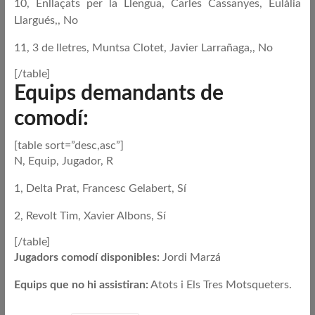
10, Enllaçats per la Llengua, Carles Cassanyes, Eulàlia
Llargués,, No
11, 3 de lletres, Muntsa Clotet, Javier Larrañaga,, No
[/table]
Equips demandants de
comodí:
[table sort=”desc,asc”]
N, Equip, Jugador, R
1, Delta Prat, Francesc Gelabert, Sí
2, Revolt Tim, Xavier Albons, Sí
[/table]
Jugadors comodí disponibles:
Jordi Marzá
Equips que no hi assistiran:
Atots i Els Tres Motsqueters.