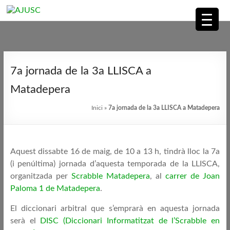
AJUSC
Associació
Skip
de
to
7a jornada de la 3a LLISCA a
Jugadors
content
de
Matadepera
Scrabble
Inici
»
7a jornada de la 3a LLISCA a Matadepera
en
Català
Aquest dissabte 16 de maig, de 10 a 13 h, tindrà lloc la 7a
(i penúltima) jornada d’aquesta temporada de la LLISCA,
organitzada per
Scrabble Matadepera
, al
carrer de Joan
Paloma 1 de Matadepera
.
El diccionari arbitral que s’emprarà en aquesta jornada
serà el
DISC (Diccionari Informatitzat de l’Scrabble en