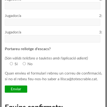
Jugador/a 2:
Jugador/a 3:
Portareu rellotge d'escacs?
(Són vàlids telèfons o tauletes amb l'aplicació adient)
Sí
No
Quan envieu el formulari rebreu un correu de confirmació,
si no el rebeu feu-nos-ho saber a llisca@totescrable.cat.