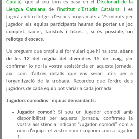
Català)
, que al seu torn es basa en el
Diccionari de la
Llengua Catalana
de l’
Institut d’Estudis Catalans
. I es
jugarà amb rellotges d’escacs programats a 25 minuts per
jugador,
els equips participants hauran de portar un joc
complet: tauler, faristols i fitxes i, si és possible, un
rellotge d’escacs
.
Us preguem que ompliu el formulari que hi ha sota,
abans
de les 12 del migdia del divendres 15 de maig
, per
confirmar (o no) la vostra assistència en aquesta jornada,
així com d’altres detalls que ens seran útils per a
l’organització de la trobada. Recordeu que l’ordre dels
jugadors de cada equip pot variar a cada jornada.
Jugadors comodins i equips demandants:
Jugador comodí:
Si sou un jugador comodí amb
disponibilitat per aquesta jornada, confirmeu la
vostra assistència indicant “Jugador comodí” com a
nom d’equip i el vostre nom i cognom com a jugador
1.