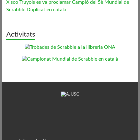
Xisco Truyols es va proclamar Campió del 5è Mundial de
Scrabble Duplicat en català
Activitats