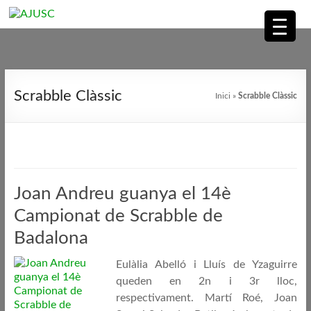
AJUSC
Associació
Skip
de
to
Scrabble Clàssic
Inici
»
Scrabble Clàssic
Jugadors
content
de
Scrabble
en
Català
Joan Andreu guanya el 14è
Campionat de Scrabble de
Badalona
Eulàlia Abelló i Lluís de Yzaguirre
queden en 2n i 3r lloc,
respectivament. Martí Roé, Joan